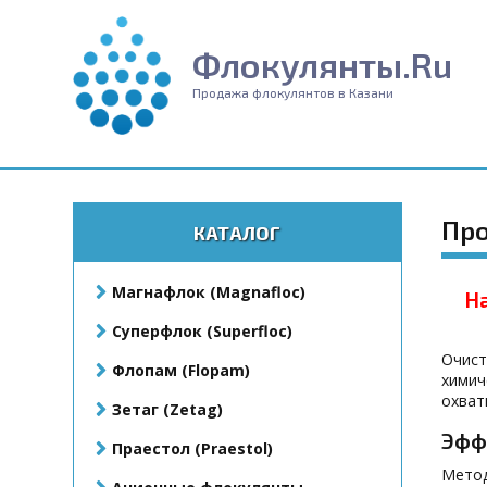
Флокулянты.Ru
Продажа флокулянтов в Казани
Про
КАТАЛОГ
Магнафлок (Magnafloc)
Н
Суперфлок (Superfloc)
Очист
Флопам (Flopam)
химич
охват
Зетаг (Zetag)
Эфф
Праестол (Praestol)
Метод