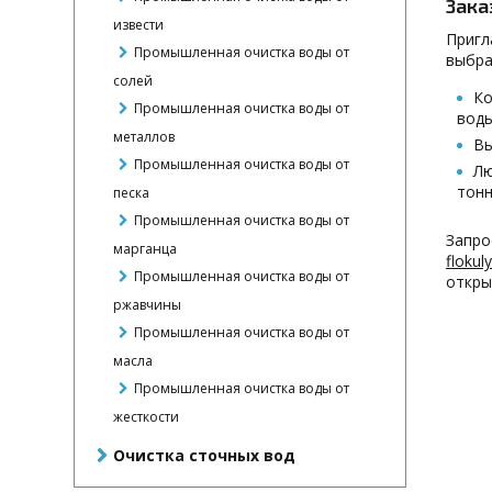
Зака
извести
Пригл
Промышленная очистка воды от
выбра
солей
Ко
Промышленная очистка воды от
воды
металлов
Вы
Промышленная очистка воды от
Лю
тонн
песка
Промышленная очистка воды от
Запро
марганца
flokul
Промышленная очистка воды от
откры
ржавчины
Промышленная очистка воды от
масла
Промышленная очистка воды от
жесткости
Очистка сточных вод