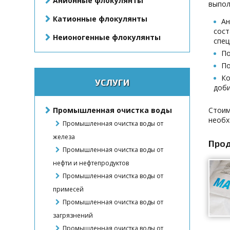
Анионные флокулянты
выпол
Катионные флокулянты
Ан
сост
Неионогенные флокулянты
спец
По
По
Ко
УСЛУГИ
доби
Промышленная очистка воды
Стоим
необх
Промышленная очистка воды от
железа
Прод
Промышленная очистка воды от
нефти и нефтепродуктов
Промышленная очистка воды от
примесей
Промышленная очистка воды от
загрязнений
Промышленная очистка воды от