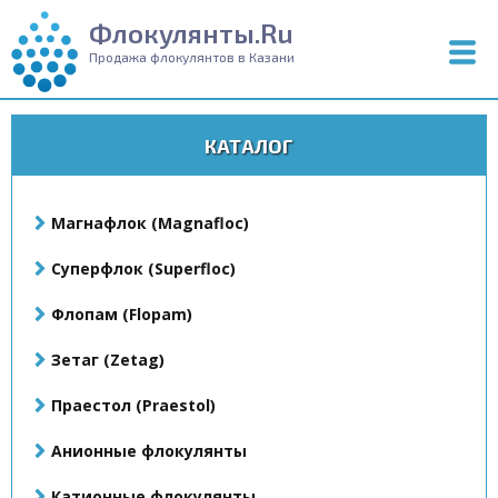
Флокулянты.Ru
Продажа флокулянтов в Казани
КАТАЛОГ
Магнафлок (Magnafloc)
Суперфлок (Superfloc)
Флопам (Flopam)
Зетаг (Zetag)
Праестол (Praestol)
Анионные флокулянты
Катионные флокулянты